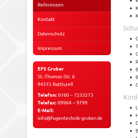
K
Referenzen
K
K
Kontakt
Schu
Datenschutz
G
T
Impressum
G
R
EFS Gruber
B
St.-Thomas-Str. 6
B
94372 Rattiszell
G
Telefon:
0160 – 7233273
Kind
Telefax:
09964 – 9799
L
E-Mail:
H
info@fugentechnik-gruber.de
D