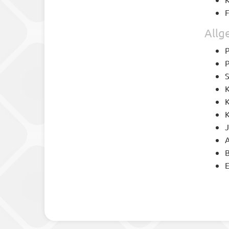
F
Allg
P
P
S
K
K
K
J
A
B
E