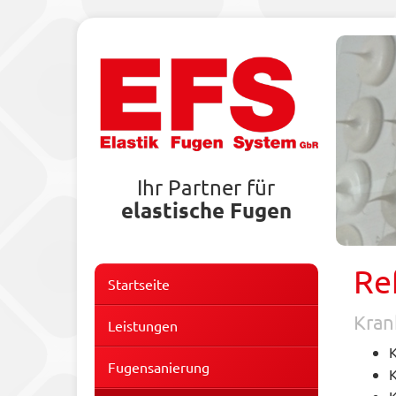
Ihr Partner für
elastische Fugen
Re
Startseite
Kran
Leistungen
Fugensanierung
K