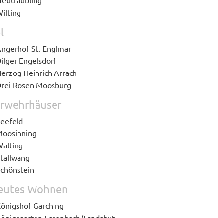
eutraubling
ilting
l
ngerhof St. Englmar
ilger Engelsdorf
erzog Heinrich Arrach
rei Rosen Moosburg
rwehrhäuser
eefeld
oosinning
alting
tallwang
chönstein
eutes Wohnen
önigshof Garching
önigsgarten Essenbach/Landshut