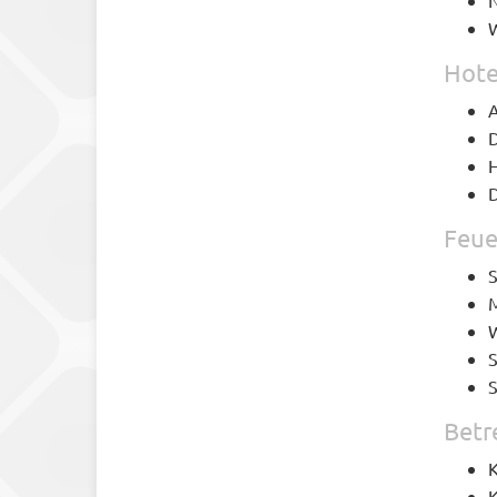
N
W
Hote
A
D
H
D
Feue
S
M
W
S
S
Betr
K
K