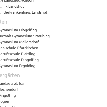
H Landshut Achdorf
linik Landshut
inderkrankenhaus Landshut
len
ymnasium Dingolfing
urmair Gymnasium Straubing
ymnasium Mallersdorf
ealschule Pfarrkirchen
erufsschule Plattling
erufsschule Dingolfing
ymnasium Ergolding
ergärten
andau a .d. Isar
echendorf
ingolfing
Bogen